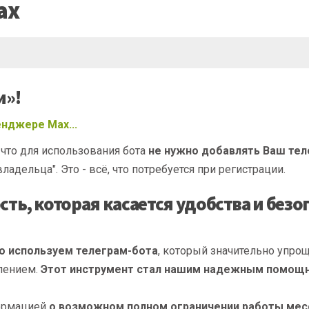
ax
и»!
енджере Max...
что для использования бота
не нужно добавлять Ваш те
ладельца". Это - всё, что потребуется при регистрации.
ь, которая касается удобства и безо
о используем телеграм-бота
, который значительно упро
влением.
Этот инструмент стал нашим надежным помощ
формацией
о возможном полном ограничении работы месс