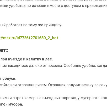
наши удобства не исчезли вместе с доступом к приложени
орый работает по тому же принципу.
s://max.ru/id772612701680_2_bot
ет:
ри въезде и калитку в лес.
вы находитесь далеко от поселка. Особенно удобно, когда 
пропуск.
сайта или отправки писем. Охранник получит заявку за сек
мки с трех камер: на въездных воротах, у мусорного конт
го» мусора.